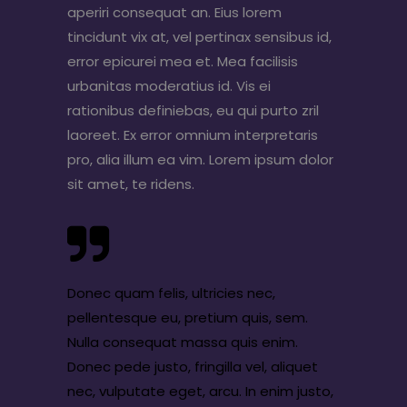
aperiri consequat an. Eius lorem
tincidunt vix at, vel pertinax sensibus id,
error epicurei mea et. Mea facilisis
urbanitas moderatius id. Vis ei
rationibus definiebas, eu qui purto zril
laoreet. Ex error omnium interpretaris
pro, alia illum ea vim. Lorem ipsum dolor
sit amet, te ridens.
Donec quam felis, ultricies nec,
pellentesque eu, pretium quis, sem.
Nulla consequat massa quis enim.
Donec pede justo, fringilla vel, aliquet
nec, vulputate eget, arcu. In enim justo,