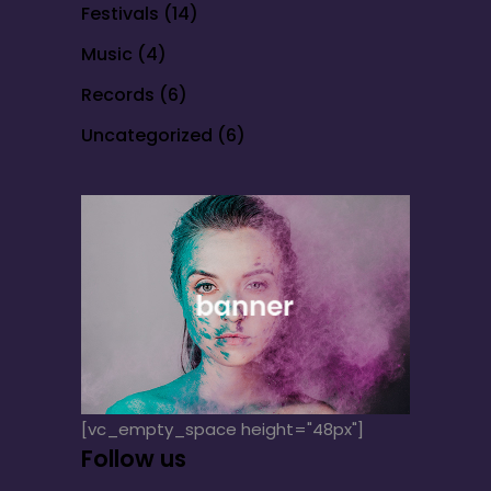
Festivals
(14)
Music
(4)
Records
(6)
Uncategorized
(6)
[vc_empty_space height="48px"]
Follow us