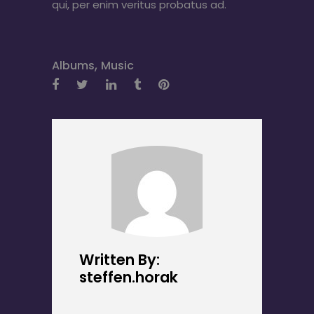
qui, per enim veritus probatus ad.
,
Albums
Music
Written By:
steffen.horak