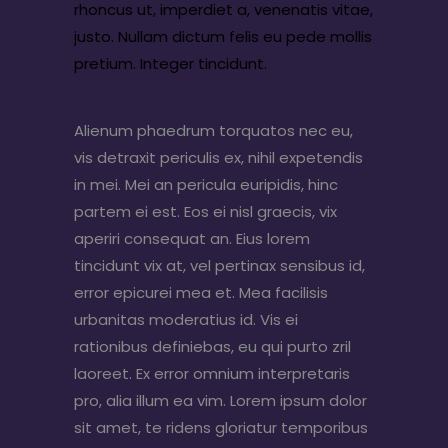
rhoncus ut, imperdiet a, venenatis vitae,
justo. Nullam dictum felis eu pede mollis
pretium. Integer tincidunt.
Alienum phaedrum torquatos nec eu,
vis detraxit periculis ex, nihil expetendis
in mei. Mei an pericula euripidis, hinc
partem ei est. Eos ei nisl graecis, vix
aperiri consequat an. Eius lorem
tincidunt vix at, vel pertinax sensibus id,
error epicurei mea et. Mea facilisis
urbanitas moderatius id. Vis ei
rationibus definiebas, eu qui purto zril
laoreet. Ex error omnium interpretaris
pro, alia illum ea vim. Lorem ipsum dolor
sit amet, te ridens gloriatur temporibus