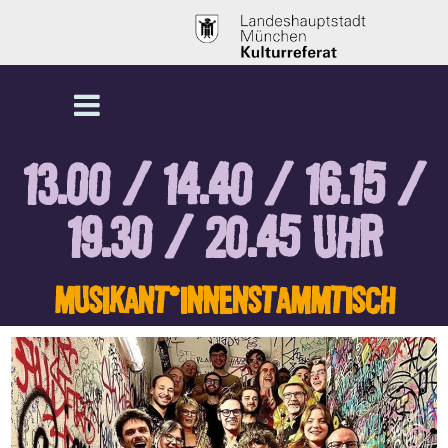
13.00 / 14.40 / 16.15 /
19.30 / 20.45 UHR
MUSIKANT*INNENSTAMMTISCH