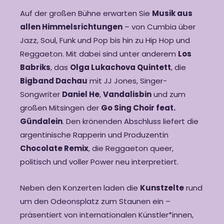
Auf der großen Bühne erwarten Sie
Musik aus
allen Himmelsrichtungen
– von Cumbia über
Jazz, Soul, Funk und Pop bis hin zu Hip Hop und
Reggaeton. Mit dabei sind unter anderem
Los
Babriks
, das
Olga Lukachova Quintett
, die
Bigband Dachau
mit JJ Jones, Singer-
Songwriter
Daniel He
,
Vandalisbin
und zum
großen Mitsingen der
Go Sing Choir feat.
Gündalein
. Den krönenden Abschluss liefert die
argentinische Rapperin und Produzentin
Chocolate Remix
, die Reggaeton queer,
politisch und voller Power neu interpretiert.
Neben den Konzerten laden die
Kunstzelte
rund
um den Odeonsplatz zum Staunen ein –
präsentiert von internationalen Künstler*innen,