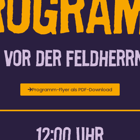
rogra
 vor der Feldherr
Programm-Flyer als PDF-Download
12:00 UHR