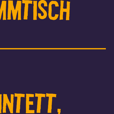
mmtisch
intett,