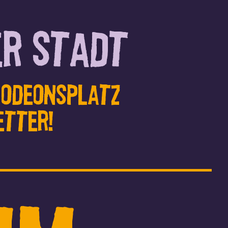
er Stadt
• Odeonsplatz
etter!