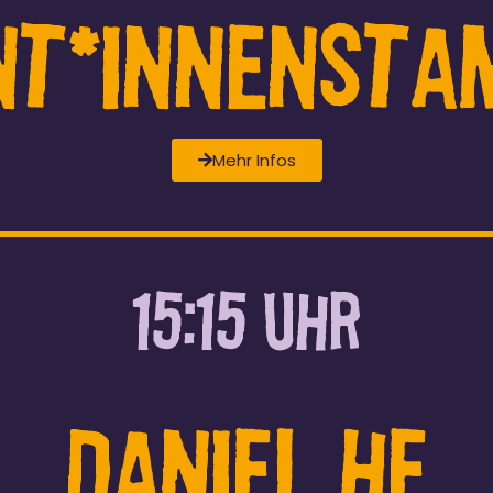
nt*InnenSta
Mehr Infos
15:15 UHR
Daniel HE