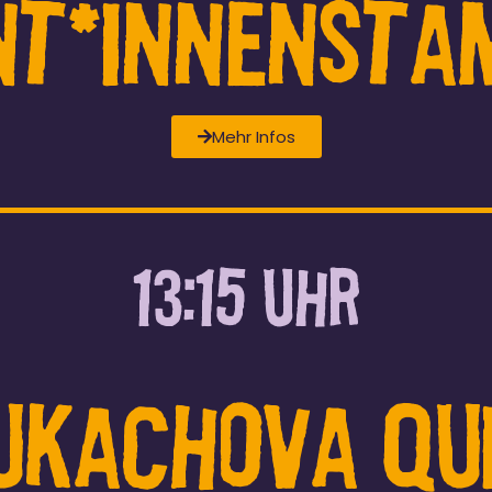
nt*Innensta
Mehr Infos
13:15 UHR
ukachova Qu