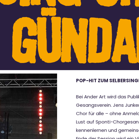
 GÜNDA
POP-HIT ZUM SELBERSING
Bei Ander Art wird das Publ
Gesangsverein. Jens Junk
Chor für alle – ohne Anmel
Lust auf Sponti-Chorgesan
kennenlernen und gemeins
Ende der Session wird ein